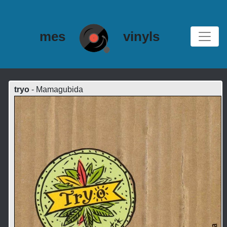
mes
vinyls
tryo
- Mamagubida