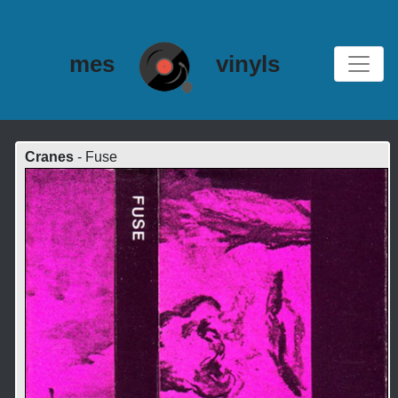
mes
vinyls
Cranes
- Fuse