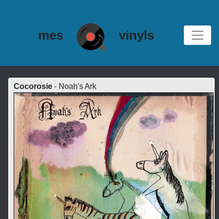
mes
vinyls
Cocorosie
- Noah's Ark