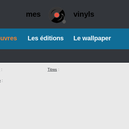
mes
vinyls
euvres
Les éditions
Le wallpaper
e
:
Titres
:
e
: