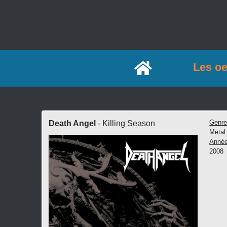
Accueil
Les o
Genr
Death Angel
- Killing Season
Metal
Anné
2008