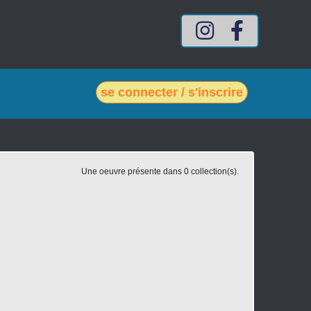
Compte Intagram mes-vin
Compte Facebook
se connecter / s'inscrire
Une oeuvre présente dans 0 collection(s).