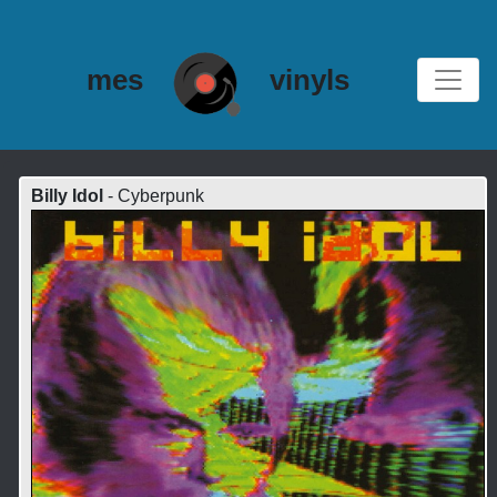
mes
vinyls
Billy Idol
- Cyberpunk