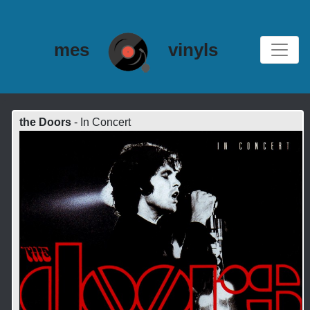
mes
vinyls
the Doors
- In Concert