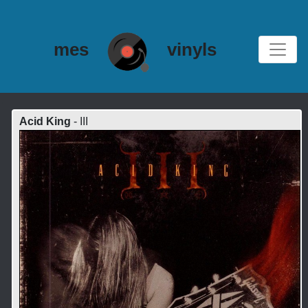
mes
vinyls
Acid King
- III