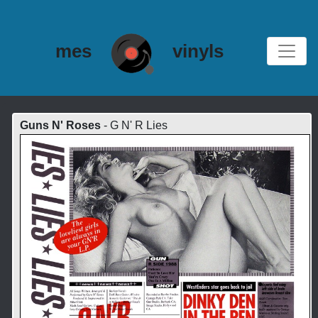
mes
vinyls
Guns N' Roses
- G N' R Lies