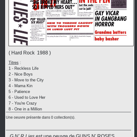
( Hard Rock 1988 )
Titres
:
1 - Reckless Life
2 - Nice Boys
3 - Move to the City
4 - Mama Kin
5 - Patience
6 - Used to Love Her
7 - You're Crazy
8 - One in a Million
Une oeuvre présente dans 0 collection(s).
G N' R Lies
est une oeuvre de GUNS N' ROSES.