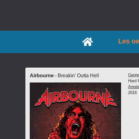
Accueil
Les o
Genr
Airbourne
- Breakin' Outta Hell
Hard 
Anné
2016