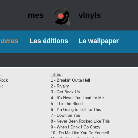
mes
vinyls
euvres
Les éditions
Le wallpaper
e
:
Titres
:
Rock
1 - Breakin' Outta Hell
e
:
2 - Rivalry
3 - Get Back Up
4 - It's Never Too Loud for Me
5 - Thin the Blood
6 - I'm Going to Hell for This
7 - Down on You
8 - Never Been Rocked Like This
9 - When I Drink I Go Crazy
10 - Do Me Like You Do Yourself