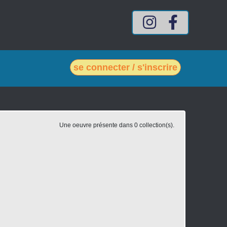
Compte Intagram mes-vin
Compte Facebook
se connecter / s'inscrire
Une oeuvre présente dans 0 collection(s).