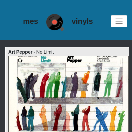
mes
vinyls
Art Pepper
- No Limit