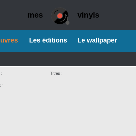
mes
vinyls
euvres
Les éditions
Le wallpaper
e
:
Titres
:
e
: