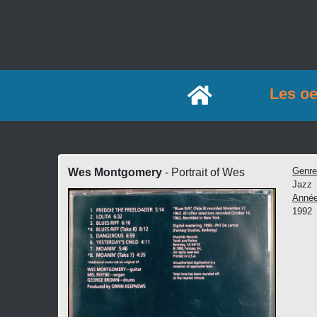
Accueil
Les o
Genr
Wes Montgomery
- Portrait of Wes
Jazz
Anné
1992