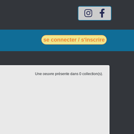
Compte Intagram mes-vin
Compte Facebook
se connecter / s'inscrire
Une oeuvre présente dans 0 collection(s).