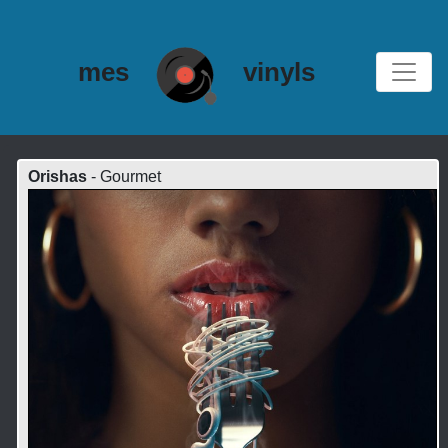
mes
vinyls
Orishas
- Gourmet