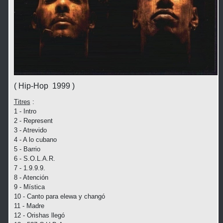
( Hip-Hop 1999 )
Titres
:
1 - Intro
2 - Represent
3 - Atrevido
4 - A lo cubano
5 - Barrio
6 - S.O.L.A.R.
7 - 1.9.9.9.
8 - Atención
9 - Mística
10 - Canto para elewa y changó
11 - Madre
12 - Orishas llegó