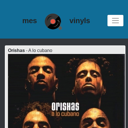
mes
vinyls
Orishas
- A lo cubano