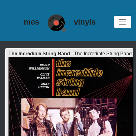
mes
vinyls
The Incredible String Band
- The Incredible String Band