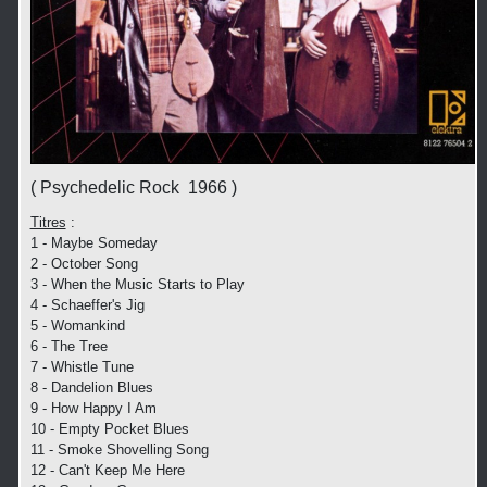
( Psychedelic Rock 1966 )
Titres
:
1 - Maybe Someday
2 - October Song
3 - When the Music Starts to Play
4 - Schaeffer's Jig
5 - Womankind
6 - The Tree
7 - Whistle Tune
8 - Dandelion Blues
9 - How Happy I Am
10 - Empty Pocket Blues
11 - Smoke Shovelling Song
12 - Can't Keep Me Here