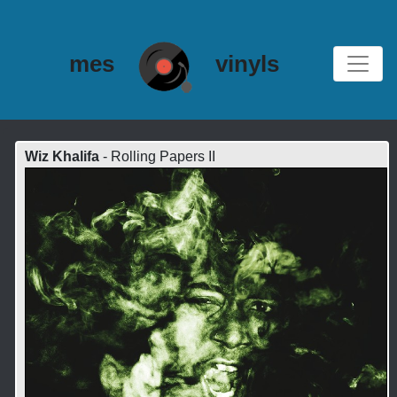
mes
vinyls
Wiz Khalifa
- Rolling Papers II