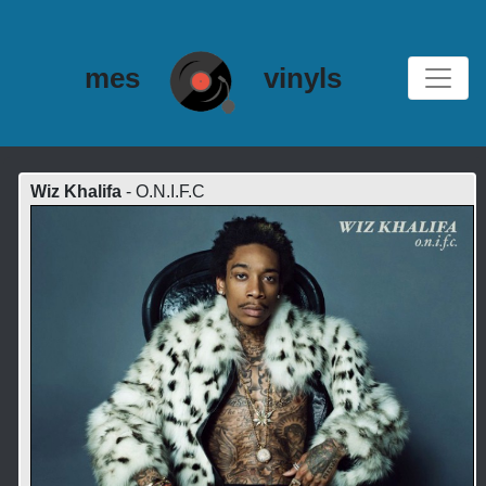
mes
vinyls
Wiz Khalifa
- O.N.I.F.C