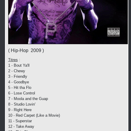
( Hip-Hop 2009 )
Titres
:
1 - Bout Ya'll
2 - Chewy
3 - Friendly
4 - Goodbye
5 - Hit tha Flo
6 - Lose Control
7 - Moola and the Guap
8 - Studio Lovin'
9 - Right Here
10 - Red Carpet (Like a Movie)
11 - Superstar
12 - Take Away