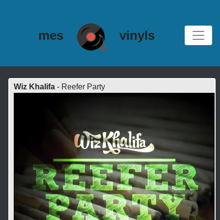
mes
vinyls
Wiz Khalifa
- Reefer Party