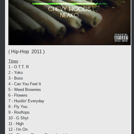
( Hip-Hop 2011 )
Titres
:
1 - O.T.T. R
2 - Yoko
3 - Boss
4 - Can You Feel It
5 - Weed Brownies
6 - Flowers
7 - Hustlin' Everyday
8 - Fly You
9 - Rooftops
10 - G Shyt
11 - High
12 - I'm On