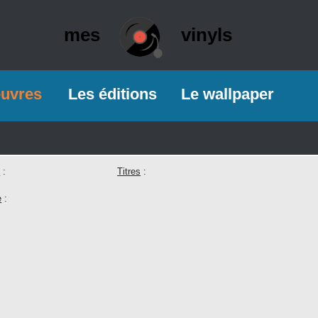
mes
vinyls
euvres
Les éditions
Le wallpaper
e
:
Titres
:
e
: