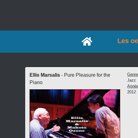
Accueil
Les o
Genr
Ellis Marsalis
- Pure Pleasure for the
Jazz
Piano
Anné
2012