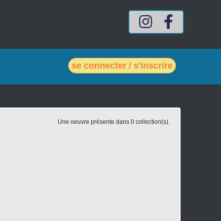
Compte Intagram mes-vin
Compte Facebook
se connecter / s'inscrire
Une oeuvre présente dans 0 collection(s).