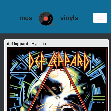
mes
vinyls
def leppard
- Hysteria