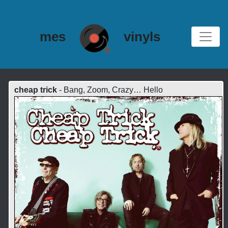
mes
vinyls
cheap trick
- Bang, Zoom, Crazy… Hello