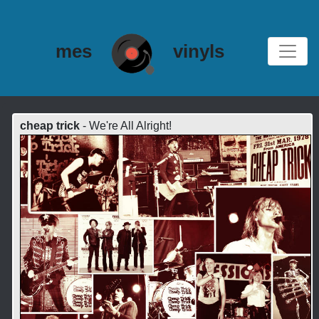
mes
vinyls
cheap trick
- We're All Alright!