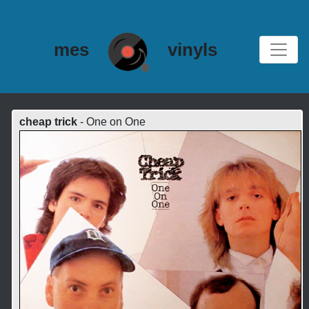
mes
vinyls
cheap trick
- One on One