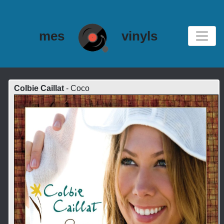
mes
vinyls
Colbie Caillat
- Coco