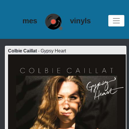
mes
vinyls
Colbie Caillat
- Gypsy Heart