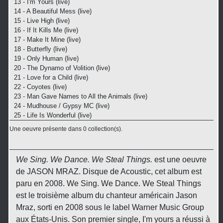
13 - I'm Yours (live)
14 - A Beautiful Mess (live)
15 - Live High (live)
16 - If It Kills Me (live)
17 - Make It Mine (live)
18 - Butterfly (live)
19 - Only Human (live)
20 - The Dynamo of Volition (live)
21 - Love for a Child (live)
22 - Coyotes (live)
23 - Man Gave Names to All the Animals (live)
24 - Mudhouse / Gypsy MC (live)
25 - Life Is Wonderful (live)
Une oeuvre présente dans 0 collection(s).
We Sing. We Dance. We Steal Things.
est une oeuvre
de JASON MRAZ. Disque de Acoustic, cet album est
paru en 2008. We Sing. We Dance. We Steal Things
est le troisième album du chanteur américain Jason
Mraz, sorti en 2008 sous le label Warner Music Group
aux États-Unis. Son premier single, I'm yours a réussi à