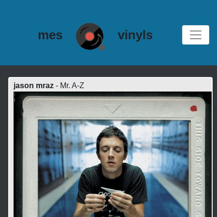
mes
vinyls
jason mraz
- Mr. A-Z