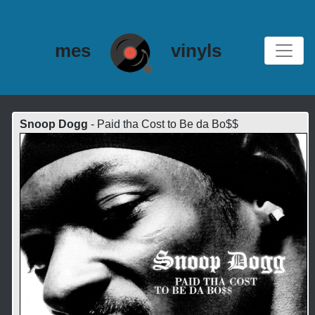
mes
vinyls
Snoop Dogg
- Paid tha Cost to Be da Bo$$