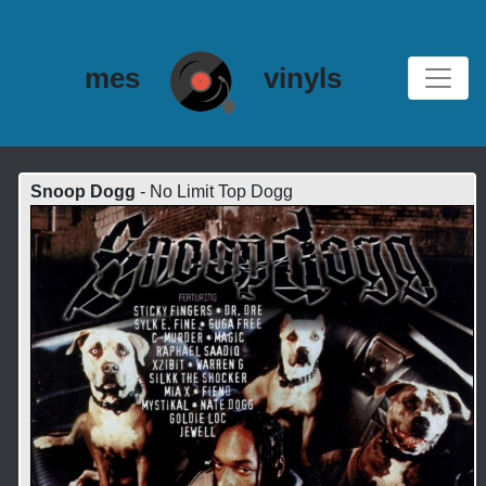
mes
vinyls
Snoop Dogg
- No Limit Top Dogg