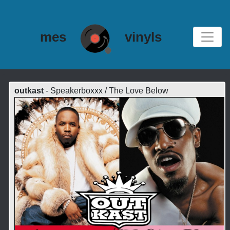
mes
vinyls
outkast
- Speakerboxxx / The Love Below