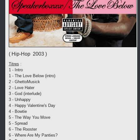
( Hip-Hop 2003 )
Titres
:
1 - Intro
1 - The Love Below (intro)
2 - GhettoMusick
2 - Love Hater
3 - God (interlude)
3 - Unhappy
4 - Happy Valentine's Day
4 - Bowtie
5 - The Way You Move
5 - Spread
6 - The Rooster
6 - Where Are My Panties?