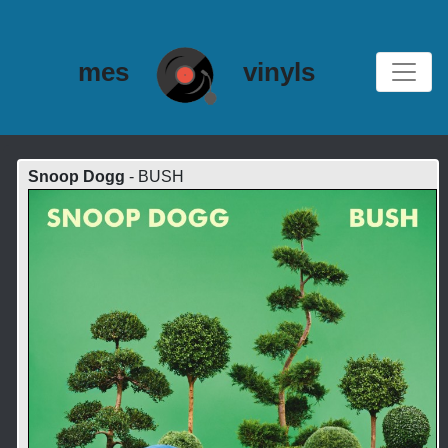
mes
vinyls
Snoop Dogg
- BUSH