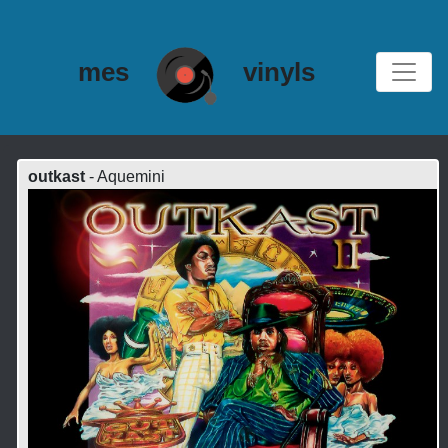
mes
vinyls
outkast
- Aquemini