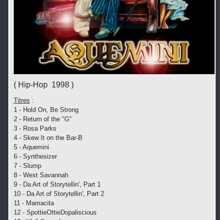
( Hip-Hop 1998 )
Titres
:
1 - Hold On, Be Strong
2 - Return of the "G"
3 - Rosa Parks
4 - Skew It on the Bar-B
5 - Aquemini
6 - Synthesizer
7 - Slump
8 - West Savannah
9 - Da Art of Storytellin', Part 1
10 - Da Art of Storytellin', Part 2
11 - Mamacita
12 - SpottieOttieDopaliscious