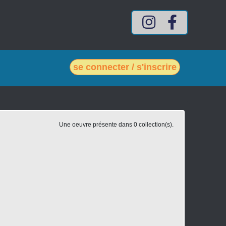
Compte Intagram mes-vin
Compte Facebook
se connecter / s'inscrire
Une oeuvre présente dans 0 collection(s).