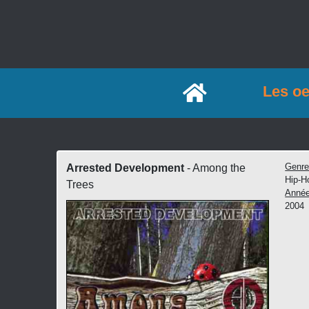
Accueil
Les o
Genr
Arrested Development
- Among the
Hip-H
Trees
Anné
2004