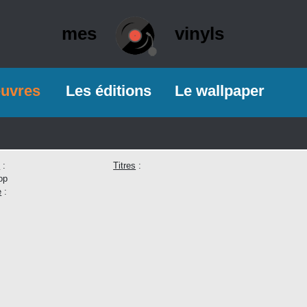
mes
vinyls
euvres
Les éditions
Le wallpaper
e
:
Titres
:
op
e
: