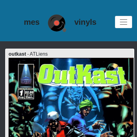
mes
vinyls
outkast
- ATLiens