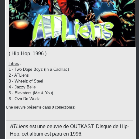
( Hip-Hop 1996 )
Titres
:
1 - Two Dope Boyz (In a Cadillac)
2 - ATLiens
3 - Wheelz of Steel
4 - Jazzy Belle
5 - Elevators (Me & You)
6 - Ova Da Wudz
Une oeuvre présente dans 0 collection(s).
ATLiens
est une oeuvre de OUTKAST. Disque de Hip-
Hop, cet album est paru en 1996.