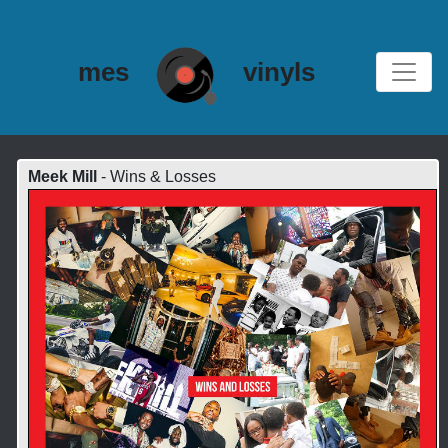
mes
vinyls
Meek Mill
- Wins & Losses