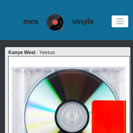
mes
vinyls
Kanye West
- Yeezus