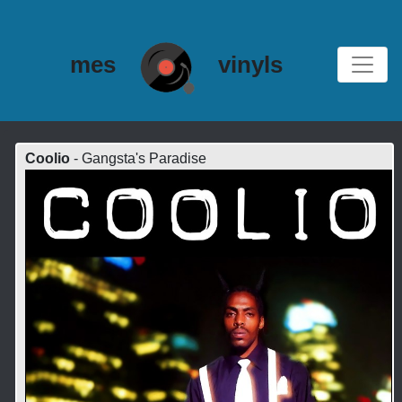
mes
vinyls
Coolio
- Gangsta's Paradise