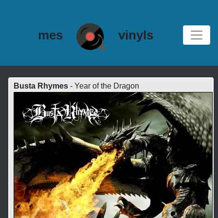
mes
vinyls
Busta Rhymes
- Year of the Dragon