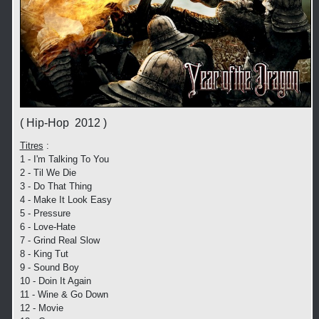
( Hip-Hop 2012 )
Titres
:
1 - I'm Talking To You
2 - Til We Die
3 - Do That Thing
4 - Make It Look Easy
5 - Pressure
6 - Love-Hate
7 - Grind Real Slow
8 - King Tut
9 - Sound Boy
10 - Doin It Again
11 - Wine & Go Down
12 - Movie