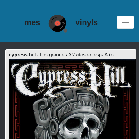
mes
vinyls
cypress hill
- Los grandes Ã©xitos en espaÃ±ol