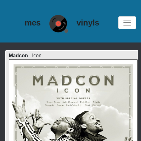
mes
vinyls
Madcon
- Icon