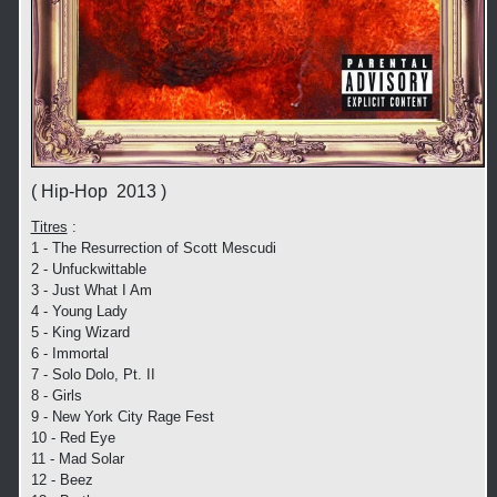
( Hip-Hop 2013 )
Titres
:
1 - The Resurrection of Scott Mescudi
2 - Unfuckwittable
3 - Just What I Am
4 - Young Lady
5 - King Wizard
6 - Immortal
7 - Solo Dolo, Pt. II
8 - Girls
9 - New York City Rage Fest
10 - Red Eye
11 - Mad Solar
12 - Beez