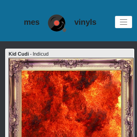
mes
vinyls
Kid Cudi
- Indicud