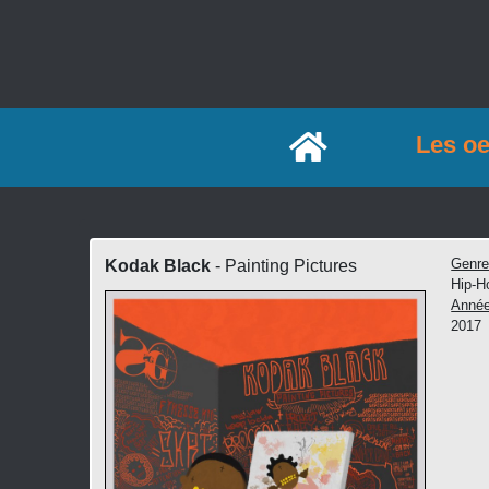
Accueil
Les o
Genr
Kodak Black
- Painting Pictures
Hip-H
Anné
2017