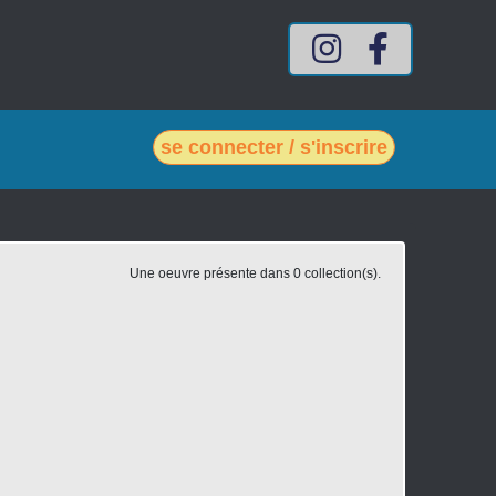
Compte Intagram mes-vin
Compte Facebook
se connecter / s'inscrire
Une oeuvre présente dans 0 collection(s).