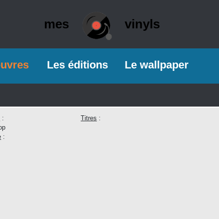
mes
vinyls
euvres
Les éditions
Le wallpaper
e
:
Titres
:
op
e
: