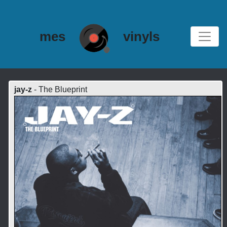
mes
vinyls
jay-z
- The Blueprint