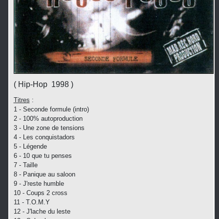
( Hip-Hop 1998 )
Titres
:
1 - Seconde formule (intro)
2 - 100% autoproduction
3 - Une zone de tensions
4 - Les conquistadors
5 - Légende
6 - 10 que tu penses
7 - Taille
8 - Panique au saloon
9 - J'reste humble
10 - Coups 2 cross
11 - T.O.M.Y
12 - J'lache du leste