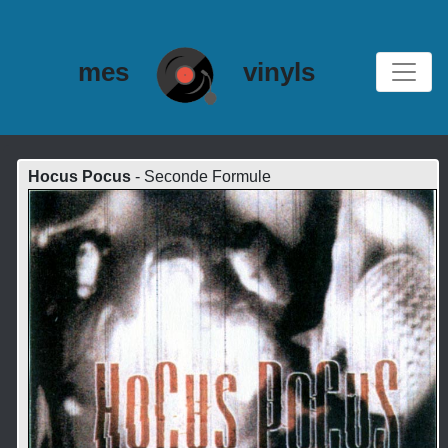
mes
vinyls
Hocus Pocus
- Seconde Formule