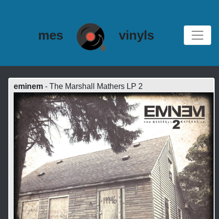
mes
vinyls
eminem
- The Marshall Mathers LP 2