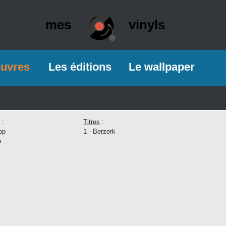
mes
vinyls
euvres
Les éditions
Le wallpaper
e
:
Titres
:
op
1 - Berzerk
e
: