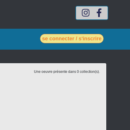
Compte Intagram mes-vin
Compte Facebook
se connecter / s'inscrire
Une oeuvre présente dans 0 collection(s).