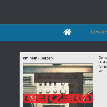
Accueil
Les o
Genr
eminem
- Berzerk
Hip-H
Anné
2013