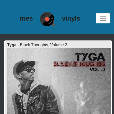
mes
vinyls
Tyga
- Black Thoughts, Volume 2