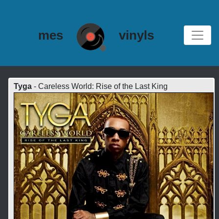
mes
vinyls
Tyga
- Careless World: Rise of the Last King