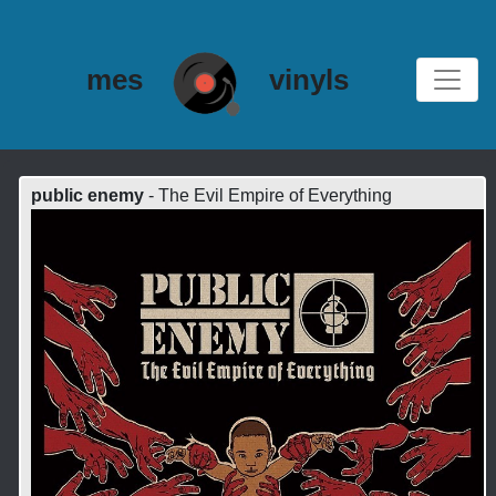
mes
vinyls
public enemy
- The Evil Empire of Everything