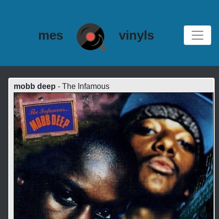
mes
vinyls
mobb deep
- The Infamous